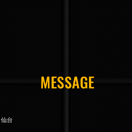
MESSAGE
in 仙台