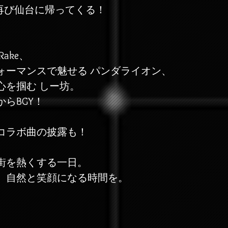
S”が、再び仙台に帰ってくる！
ake、
ォーマンスで魅せる パンダライオン、
心を掴む しー坊。
tからBGY！
コラボ曲の披露も！
街を熱くする一日。
、自然と笑顔になる時間を。